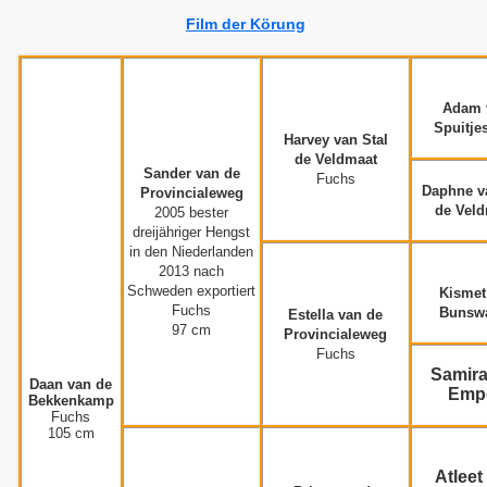
Film der Körung
Adam 
Spuitj
Harvey van Stal
de Veldmaat
Sander van de
Fuchs
Daphne v
Provincialeweg
de Vel
2005 bester
dreijähriger Hengst
in den Niederlanden
2013 nach
Schweden exportiert
Kismet
Fuchs
Bunsw
Estella van de
97 cm
Provincialeweg
Fuchs
Samira
Daan van de
Emp
Bekkenkamp
p
Fuchs
105 cm
amp
Atleet