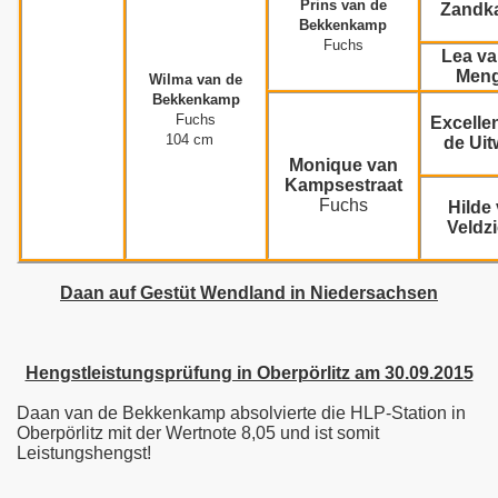
Prins van de
Zand
Bekkenkamp
Fuchs
Lea va
Meng
Wilma van de
Bekkenkamp
Fuchs
Excelle
104 cm
de Ui
Monique van
Kampsestraat
Fuchs
Hilde
Veldz
Daan auf Gestüt Wendland in Niedersachsen
Hengstleistungsprüfung in Oberpörlitz am 30.09.2015
Daan van de Bekkenkamp absolvierte die HLP-Station in
Oberpörlitz mit der Wertnote 8,05 und ist somit
Leistungshengst!