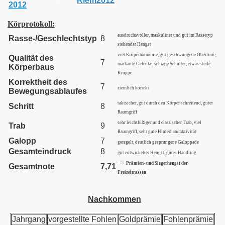
Körprotokoll:
ausdruchsvoller, maskuliner und gut im Rassetyp
Rasse-/Geschlechtstyp
8
stehender Hengst
viel Körperharmonie, gut geschwungene Oberlinie,
Qualität des
7
markante Gelenke, schräge Schulter, etwas steile
Körperbaus
Kruppe
Korrektheit des
7
ziemlich korrekt
Bewegungsablaufes
taktsicher, gut durch den Körper schreitend, guter
Schritt
8
Raumgriff
sehr leichtfüßiger und elastischer Trab, viel
Trab
9
Raumgriff, sehr gute Hinterhandaktivität
Galopp
7
geregelt, deutlich gesprungene Galoppade
Gesamteindruck
8
gut entwickelter Hengst, gutes Handling
=
Prämien- und Siegerhengst der
Gesamtnote
7,71
Freizeitrassen
Nachkommen
Jahrgang
vorgestellte Fohlen
Goldprämie
Fohlenprämie