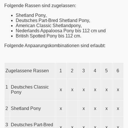
Folgende Rassen sind zugelassen:
Shetland Pony,
Deutsches Part-Bred Shetland Pony,
American Classic Shetlandpony,
Nederlands Appaloosa Pony bis 112 cm und
British Spotted Pony bis 112 cm.
Folgende Anpaarungskombinationen sind erlaubt:
Zugelassene Rassen
1
2
3
4
5
6
1
Deutsches Classic
x
x
x
x
x
x
Pony
2
Shetland Pony
x
x
x
x
x
3
Deutsches Part-Bred
x
x
x
x
x
x