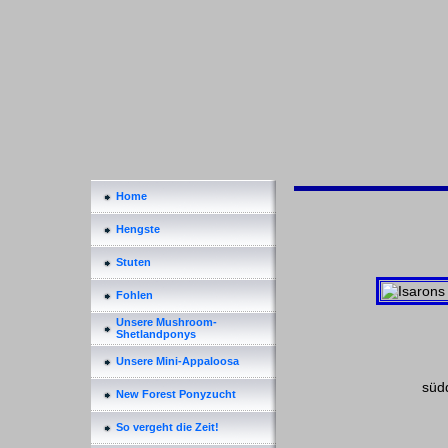
Home
Hengste
Stuten
Fohlen
Unsere Mushroom-
Shetlandponys
Unsere Mini-Appaloosa
süd
New Forest Ponyzucht
So vergeht die Zeit!