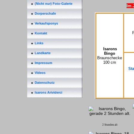
(Nicht nur) Foto-Galerie
Im 
Dorperschafe
Verkaufsponys
Kontakt
Links
Isarons
Bingo
Landkarte
Braunschecke
100 cm
Impressum
St
Videos
Datenschutz
Isarons Arividerci
2 Stunden alt