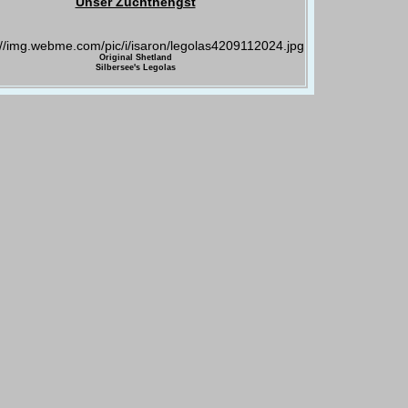
Unser Zuchthengst
Original Shetland
Silbersee's Legolas