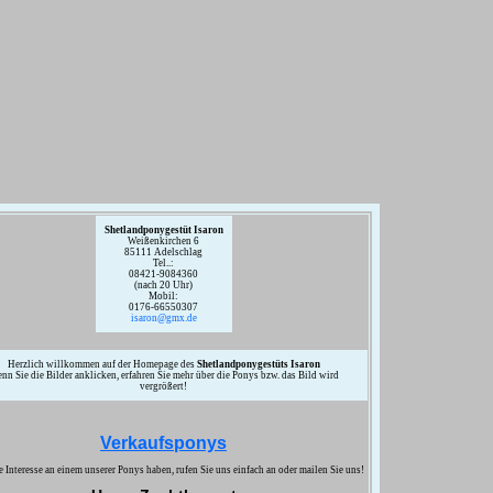
Shetlandponygestüt Isaron
Weißenkirchen 6
85111 Adelschlag
Tel..:
08421-9084360
(nach 20 Uhr)
Mobil:
0176-66550307
isaron@gmx.de
Herzlich willkommen auf der Homepage des
Shetlandponygestüts Isaron
nn Sie die Bilder anklicken, erfahren Sie mehr über die Ponys bzw. das Bild wird
vergrößert!
Verkaufsponys
 Interesse an einem unserer Ponys haben, rufen Sie uns einfach an oder mailen Sie uns!