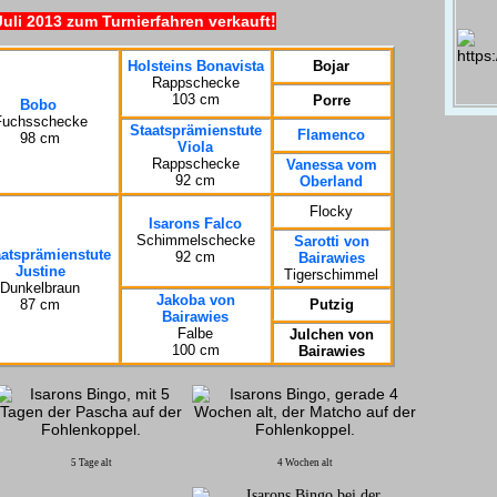
Juli 2013 zum Turnierfahren verkauft!
Holsteins Bonavista
Bojar
Rappschecke
103 cm
Porre
Bobo
Fuchsschecke
Staatsprämienstute
Flamenco
98 cm
Viola
Rappschecke
Vanessa vom
92 cm
Oberland
Flocky
Isarons Falco
Schimmelschecke
Sarotti von
aatsprämienstute
92 cm
Bairawies
Justine
Tigerschimmel
Dunkelbraun
Jakoba von
87 cm
Putzig
Bairawies
Falbe
Julchen von
100 cm
Bairawies
5 Tage alt
4 Wochen alt