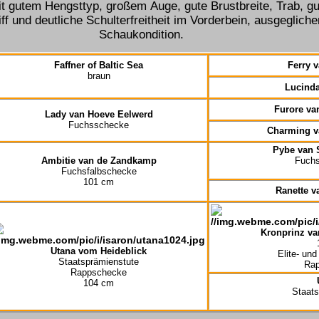
it gutem Hengsttyp, großem
Auge,
gute Brustbreite,
Trab, gu
ff und deutliche
Schulterfreitheit im Vorderbein
,
ausgegliche
Schaukondition.
Faffner of Baltic Sea
Ferry v
braun
Lucinda
Furore va
Lady van Hoeve Eelwerd
Fuchsschecke
Charming v
Pybe van 
Ambitie van de Zandkamp
Fuchs
Fuchsfalbschecke
101 cm
Ranette 
Kronprinz va
Utana vom Heideblick
Elite- un
Staatsprämienstute
Ra
Rappschecke
104 cm
Staats