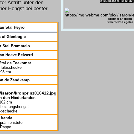
Unser Zuchthen
ter Antritt unter den
ner Hengst bei bester
Original Shetland
Silbersee's Legolas
an Stal Heyro
 of Glenbogie
n Stal Brammelo
an Hoeve Eelwerd
Stal de Toekomst
falbschecke
93 cm
van de Zandkamp
n den Niederlanden
102 cm
d Leistungshengst
ppschecke
Uranda
prämienstute
Rappe