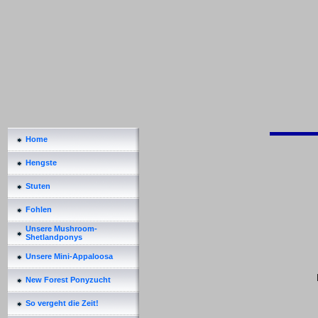
Home
Hengste
Stuten
Fohlen
Unsere Mushroom-
Shetlandponys
Unsere Mini-Appaloosa
New Forest Ponyzucht
So vergeht die Zeit!