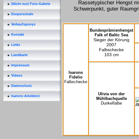
Rassetypischer Hengst m
(Nicht nur) Foto-Galerie
Schwerpunkt, guter Raumgri
Dorperschafe
Verkaufsponys
Bundesprämienhengst
Falk of Baltic Sea
Kontakt
Sieger der Körung
2007
Links
Falbschecke
103 cm
Landkarte
Impressum
Isarons
Videos
Fidelio
Falbschecke
Datenschutz
Ulivia von der
Isarons Arividerci
Mühlbachquelle
Dunkelfalbe