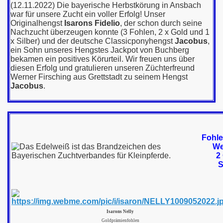
(12.11.2022) Die bayerische Herbstkörung in Ansbach
war für unsere Zucht ein voller Erfolg! Unser
Originalhengst
Isarons Fidelio
, der schon durch seine
Nachzucht überzeugen konnte (3 Fohlen, 2 x Gold und 1
 2018
x Silber) und der deutsche Classicponyhengst
Jacobus
,
ein Sohn unseres Hengstes Jackpot von Buchberg
bekamen ein positives Körurteil. Wir freuen uns über
 2017
diesen Erfolg und gratulieren unseren Züchterfreund
Werner Firsching aus Grettstadt zu seinem Hengst
 2016
Jacobus
.
2015
2014
Fohle
14 - 2. Teil
We
2
S
 2013
 2012
 2011
Isarons Nelly
Goldprämienfohlen